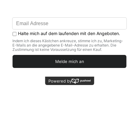
Tourna Griffbänder
Optimaler Grip und maximaler Komfort mit Tourna
Ob Basisgriffband für Komfort und Halt oder Overgrip für
zusätzlichen Grip und effektives Feuchtigkeitsmanagement – bei
Tourna findest du das passende Griffband für maximale
Performance und sicheren Halt auf dem Platz.
Basisgriffbänder
Die Basisgrips von Tourna bieten dir eine zuverlässige Grundlage
für Kontrolle und Komfort. Sie sorgen für ein angenehmes
Griffgefühl und eine stabile Verbindung zum Schläger.
Overgrips
Die Overgrips sind besonders dünn und verbessern den Halt