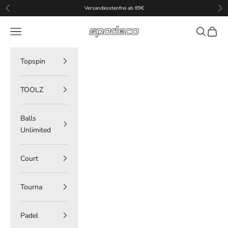
Zum Inhalt springen
Versandkostenfrei ab 89€
Zurück
Vor
spodeco
Menü
Suchen
Waren
Topspin
TOOLZ
Balls
Unlimited
Court
Tourna
Padel