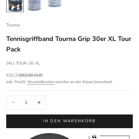
Tourna
Tennisgriffband Tourna Grip 30er XL Tour
Pack
SKU: TOUR-30-XL
Angebot
Regulärer Preis
€66,30
€82,90 EUR
inkl. MwSt.
Versandkosten
werden an der Kasse berechnet
Anzahl verringern
Anzahl erhöhen
IN DEN WARENKORB