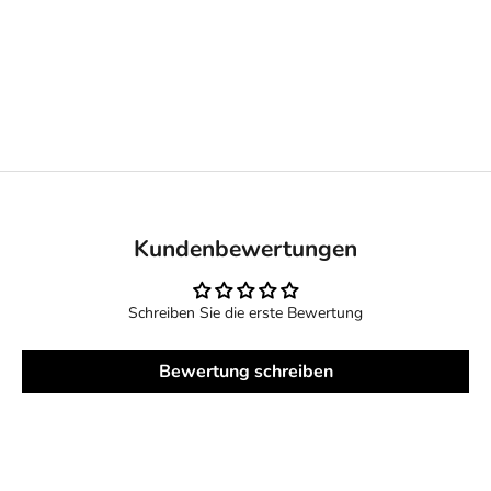
spürbar, ohne das Spielgefühl zu beeinträchtigen. Sie nehmen
Feuchtigkeit effektiv auf und bieten auch bei schweißtreibenden
Matches sicheren Grip.
Mit Tourna entscheidest du dich für Qualität, auf die Spieler
weltweit vertrauen.
Kundenbewertungen
Schreiben Sie die erste Bewertung
Bewertung schreiben