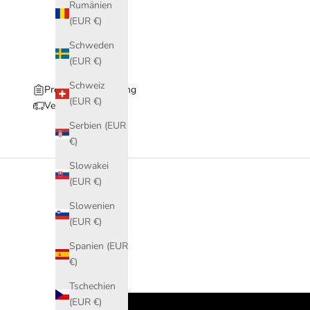
Rumänien
(EUR €)
Schweden
(EUR €)
Schweiz
Produktbeschreibung
(EUR €)
Versand & Retoure
Serbien (EUR
€)
Slowakei
(EUR €)
Slowenien
(EUR €)
Spanien (EUR
€)
Tschechien
(EUR €)