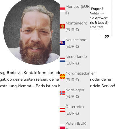
Monaco (EUR
€)
Montenegro
(EUR €)
Neuseeland
(EUR €)
Niederlande
(EUR €)
rag
Boris
via
Kontaktformular
oder Live-Chat.
Nordmazedonien
gal, ob deine Saiten reißen, deine Bälle verspringen oder deine
(EUR €)
estellung klemmt – Boris ist am Netz und ready für dein Service!
Norwegen
(EUR €)
Österreich
(EUR €)
Polen (EUR