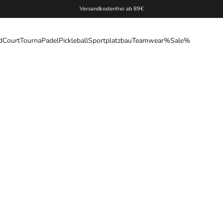
Versandkostenfrei ab 89€
d
Court
Tourna
Padel
Pickleball
Sportplatzbau
Teamwear
%Sale%