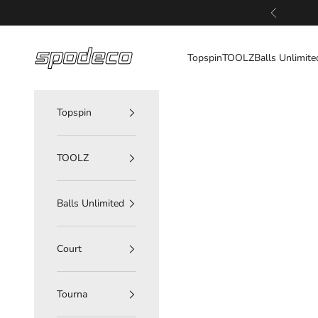
Zum Inhalt springen
Zurück
spodeco
Topspin
TOOLZ
Balls Unlimite
Topspin
TOOLZ
Balls Unlimited
Court
Tourna