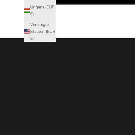
Ungarn (EUR
€)
Vereinigte
Staaten (EUR
€)