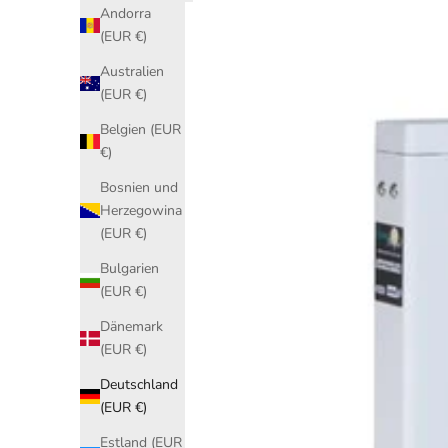
Andorra
(EUR €)
Australien
(EUR €)
Belgien (EUR
€)
Bosnien und
Herzegowina
(EUR €)
Bulgarien
(EUR €)
Dänemark
(EUR €)
Deutschland
(EUR €)
Estland (EUR