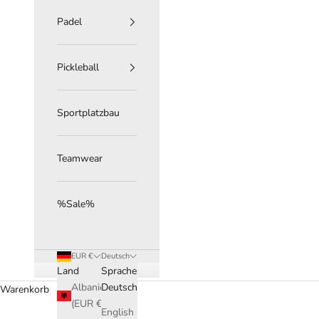
Padel
Pickleball
Sportplatzbau
Teamwear
%Sale%
EUR €
Deutsch
Land
Sprache
Albanien
Deutsch
Warenkorb
(EUR €)
English