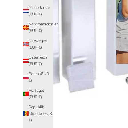
Niederlande
(EUR €)
Nordmazedonien
(EUR €)
Norwegen
(EUR €)
Österreich
(EUR €)
Polen (EUR
€)
Portugal
(EUR €)
Republik
Moldau (EUR
€)