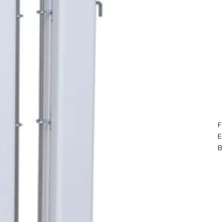
F
E
B