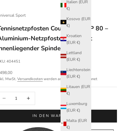
Italien (EUR
€)
niversal Sport
Kosovo (EUR
€)
Tennisnetzpfosten Court Royal TP 80 –
Kroatien
Aluminium-Netzpfosten weiß mit
(EUR €)
innenliegender Spindel
Lettland
(EUR €)
KU: 404451
Liechtenstein
ngebot
498,00
(EUR €)
nkl. MwSt.
Versandkosten
werden an der Kasse berechnet
Litauen (EUR
€)
nzahl verringern
Anzahl erhöhen
Luxemburg
(EUR €)
IN DEN WARENKORB
Malta (EUR
€)