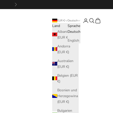
Vor
Anmelden
Suchen
Warenkorb
EUR €
Deutsch
Land
Sprache
Albanien
Deutsch
(EUR €)
English
Andorra
(EUR €)
Australien
(EUR €)
Belgien (EUR
€)
Bosnien und
Herzegowina
(EUR €)
Bulgarien