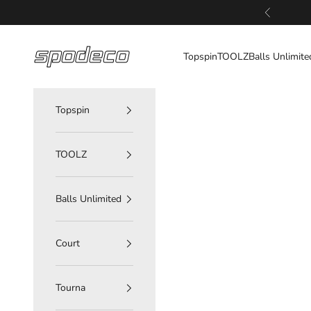
Zum Inhalt springen
Zurück
spodeco
Topspin
TOOLZ
Balls Unlimite
Topspin
TOOLZ
Balls Unlimited
Court
Tourna