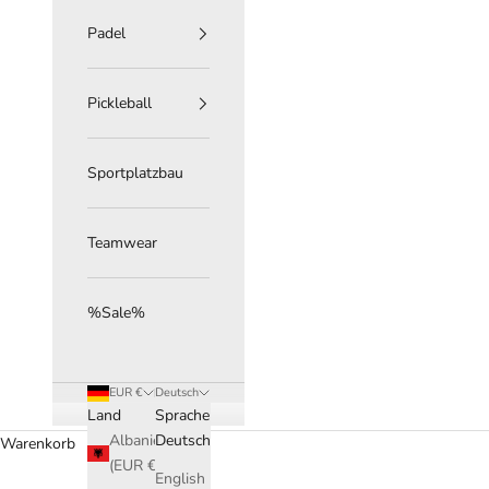
Padel
Pickleball
Sportplatzbau
Teamwear
%Sale%
EUR €
Deutsch
Land
Sprache
Albanien
Deutsch
Warenkorb
(EUR €)
English