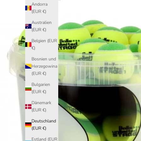
Andorra
(EUR €)
Australien
(EUR €)
Belgien (EUR
€)
Bosnien und
Herzegowina
(EUR €)
Bulgarien
(EUR €)
Dänemark
(EUR €)
Deutschland
(EUR €)
Estland (EUR