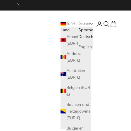
Vor
Anmelden
Suchen
Warenkorb
EUR €
Deutsch
Land
Sprache
Albanien
Deutsch
(EUR €)
English
Andorra
(EUR €)
Australien
(EUR €)
Belgien (EUR
€)
Bosnien und
Herzegowina
(EUR €)
Bulgarien