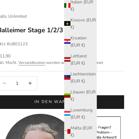
Italien (EUR
€)
alls Unlimited
Kosovo (EUR
€)
Balleimer Stage 1/2/3
Kroatien
KU: BUBES123
(EUR €)
ngebot
Lettland
11,90
nkl. MwSt.
Versandkosten
werden an der Kasse berechnet
(EUR €)
Liechtenstein
nzahl verringern
Anzahl erhöhen
(EUR €)
Litauen (EUR
€)
IN DEN WARENKORB
Luxemburg
(EUR €)
Malta (EUR
€)