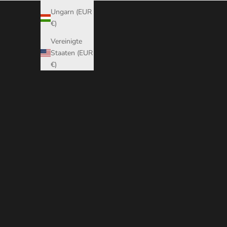
Ungarn (EUR
€)
Vereinigte
Staaten (EUR
€)