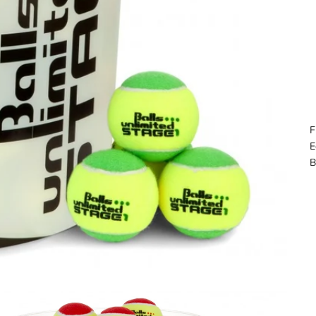
F
E
B