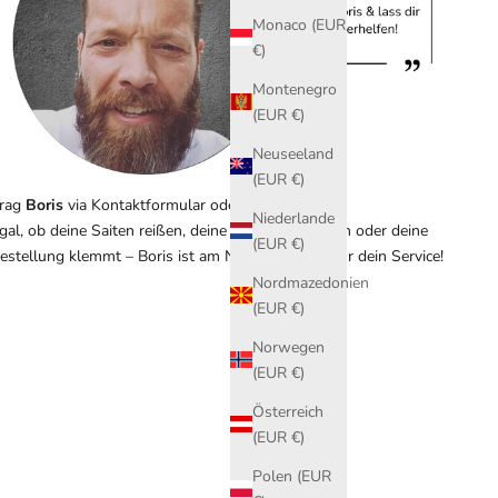
Monaco (EUR
€)
Montenegro
(EUR €)
Neuseeland
(EUR €)
rag
Boris
via
Kontaktformular
oder Live-Chat.
Niederlande
gal, ob deine Saiten reißen, deine Bälle verspringen oder deine
(EUR €)
estellung klemmt – Boris ist am Netz und ready für dein Service!
Nordmazedonien
(EUR €)
Norwegen
(EUR €)
Österreich
(EUR €)
Polen (EUR