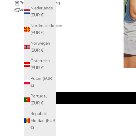
Produktbeschreibung
Niederlande
Versand & Retoure
(EUR €)
Nordmazedonien
(EUR €)
Norwegen
(EUR €)
Österreich
(EUR €)
Polen (EUR
€)
Portugal
(EUR €)
Republik
Moldau (EUR
€)