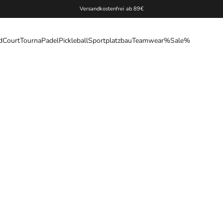
Versandkostenfrei ab 89€
d
Court
Tourna
Padel
Pickleball
Sportplatzbau
Teamwear
%Sale%